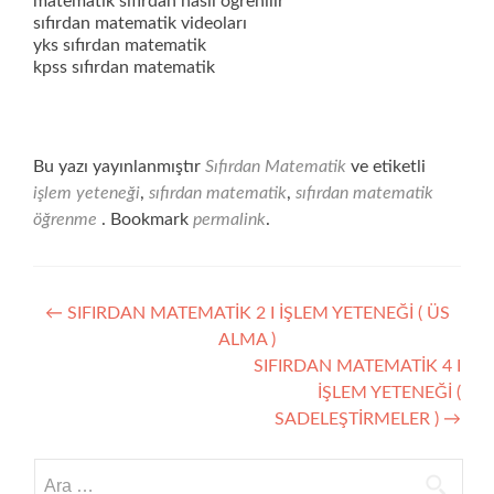
matematik sıfırdan nasıl öğrenilir
sıfırdan matematik videoları
yks sıfırdan matematik
kpss sıfırdan matematik
Bu yazı yayınlanmıştır
Sıfırdan Matematik
ve etiketli
işlem yeteneği
,
sıfırdan matematik
,
sıfırdan matematik
öğrenme
. Bookmark
permalink
.
Yazı
←
SIFIRDAN MATEMATİK 2 I İŞLEM YETENEĞİ ( ÜS
ALMA )
gezinmesi
SIFIRDAN MATEMATİK 4 I
İŞLEM YETENEĞİ (
SADELEŞTİRMELER )
→
Arama: