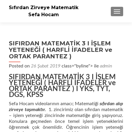
Sıfırdan Zirveye Matematik
NAVIGA
Sefa Hocam
SIFIRDAN MATEMATİK 3 I İŞLEM
YETENEĞİ ( HARFLİ İFADELER ve
ORTAK PARANTEZ )
Posted on
26 Şubat 2019
class="byline"> ile
admin
SIFIRDAN MATEMATİK 3 I İŞLEM
YETENEĞİ ( HARFLİ İFADELER ve
ORTAK PARANTEZ ) I YKS, TYT,
DGS, KPSS
Sefa Hocam videolarının amacı; Matematiği
sıfırdan alıp
zirveye taşımaktır.
1. zincirimiz olan sıfırdan matematik
– işlem yeteneği zincirinde matematiğe giriş yapıyoruz.
Konulara geçmeden önce temel işlem yeteneklerini
öğrenmek çok önemlidir. Öğrencinin işlem yeteneği