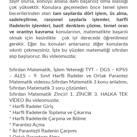
zayıf olursa, konuyu anlasa dahi başarısız olma olasılığı
çok yüksektir. Konulara geçemeden önce temel işlem
becerilerinden olan
tam sayılarda dört işlem, üs alma,
sadeleştirme, rasyonel sayılarla işlemler, harfli
ifadelerin işlemleri, basit denklem çözme, temel oran
ve orantıyı kavrama
konularının, matematikte başarılı
olmak için kesinlikle çok iyi derecede öğrenilmesi
gerekir. Eğer bu konuları anlarsanız diğer konularda
sıkıntı çekmezsiniz. İşte bu yüzden matematiği sıfırdan
alıp başlıyoruz. Bu videomuzda;
Sıfırdan Matematik, İşlem Yeteneği TYT – DGS – KPSS
– ALES – 9. Sınıf Harfli İfadeler ve Ortak Parantez
Matematik videosu.Sıfırdan Matematik 3 konu anlatımı,
Sıfırdan Matematik 3 soru çözümleri.
Sıfırdan Matematik Zinciri 1. ZİNCİR 3. HALKA TEK
VİDEO Bu videomuzda;
* Harfli İfadeler Giriş
* Harfli İfadelerde Toplama ve Çıkarma
* Harfli İfadelerde Çarpma ve Bölme
* Parantez Açma
* İki Parantezli İfadenin Çarpımı