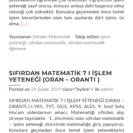
yeteneklerini öğrenmek çok önemlidir. Öğrencinin işlem
yeteneği zayıf olursa, konuyu anlasa dahi başarısız olma
olasılığı çok yüksektir. Konulara geçemeden önce temel
işlem becerilerinden olan tam sayılarda dört işlem, üs
Daha
alma,
[…]
fazla
okuyunSIFIRDAN
Yayınlanan
Sıfırdan Matematik
Takip edilen
işlem
MATEMATİK
yeteneği
,
sıfırdan matematik
,
sıfırdan matematik
I
öğrenme
İŞLEM
YETENEĞİ
I
Tam
SIFIRDAN MATEMATİK 7 I İŞLEM
Sayılarda
YETENEĞİ (ORAN – ORANTI )
Dört
İşlem
Posted on
26 Şubat 2019
class="byline"> ile
admin
Soru
SIFIRDAN MATEMATİK 7 I İŞLEM YETENEĞİ (ORAN –
Çözüm
ORANTI ) I YKS, TYT, DGS, KPSS, ALES, 9. Sınıf Sefa
(
Hocam videolarının amacı; Matematiği sıfırdan alıp
PDF
zirveye taşımaktır. 1. zincirimiz olan sıfırdan matematik
li
– işlem yeteneği zincirinde matematiğe giriş yapıyoruz.
)
Konulara geçmeden önce temel işlem yeteneklerini