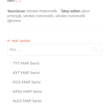
Daha
dahi
[…]
fazla
okuyunSIFIRDAN
Yayınlanan
Sıfırdan Matematik
Takip edilen
işlem
MATEMATİK
yeteneği
,
sıfırdan matematik
,
sıfırdan matematik
6
öğrenme
I
İŞLEM
YETENEĞİ
(
←
eski yazılar
DENKLEM
Arama:
ÇÖZME
)
TYT MAP Serisi
AYT MAP Serisi
DGS MAP Serisi
KPSS MAP Serisi
ALES MAP Serisi