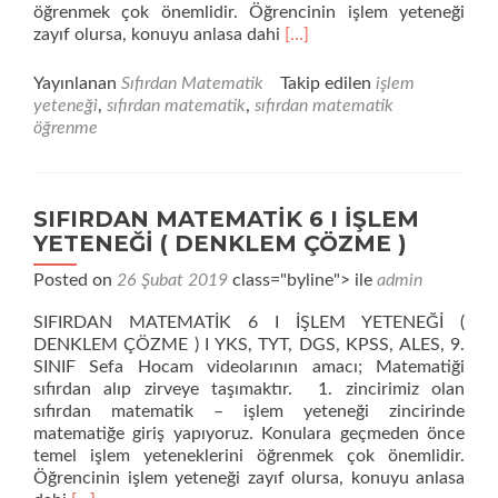
öğrenmek çok önemlidir. Öğrencinin işlem yeteneği
Daha
zayıf olursa, konuyu anlasa dahi
[…]
fazla
okuyunSIFIRDAN
Yayınlanan
Sıfırdan Matematik
Takip edilen
işlem
MATEMATİK
yeteneği
,
sıfırdan matematik
,
sıfırdan matematik
7
öğrenme
I
İŞLEM
YETENEĞİ
(ORAN
SIFIRDAN MATEMATİK 6 I İŞLEM
–
YETENEĞİ ( DENKLEM ÇÖZME )
ORANTI
)
Posted on
26 Şubat 2019
class="byline"> ile
admin
SIFIRDAN MATEMATİK 6 I İŞLEM YETENEĞİ (
DENKLEM ÇÖZME ) I YKS, TYT, DGS, KPSS, ALES, 9.
SINIF Sefa Hocam videolarının amacı; Matematiği
sıfırdan alıp zirveye taşımaktır. 1. zincirimiz olan
sıfırdan matematik – işlem yeteneği zincirinde
matematiğe giriş yapıyoruz. Konulara geçmeden önce
temel işlem yeteneklerini öğrenmek çok önemlidir.
Öğrencinin işlem yeteneği zayıf olursa, konuyu anlasa