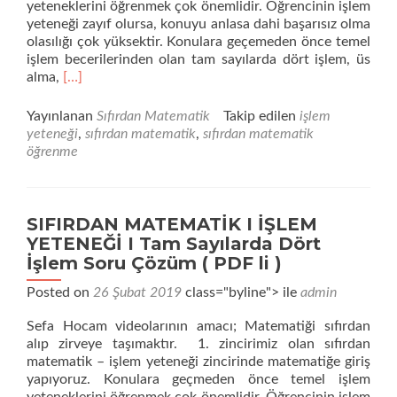
yeteneklerini öğrenmek çok önemlidir. Öğrencinin işlem
yeteneği zayıf olursa, konuyu anlasa dahi başarısız olma
olasılığı çok yüksektir. Konulara geçemeden önce temel
işlem becerilerinden olan tam sayılarda dört işlem, üs
Daha
alma,
[…]
fazla
okuyunSIFIRDAN
Yayınlanan
Sıfırdan Matematik
Takip edilen
işlem
MATEMATİK
yeteneği
,
sıfırdan matematik
,
sıfırdan matematik
I
öğrenme
İŞLEM
YETENEĞİ
I
Rasyonel
SIFIRDAN MATEMATİK I İŞLEM
Sayılarda
YETENEĞİ I Tam Sayılarda Dört
Dört
İşlem Soru Çözüm ( PDF li )
İşlem
Soru
Posted on
26 Şubat 2019
class="byline"> ile
admin
Çözüm
(
Sefa Hocam videolarının amacı; Matematiği sıfırdan
PDF
alıp zirveye taşımaktır. 1. zincirimiz olan sıfırdan
li
matematik – işlem yeteneği zincirinde matematiğe giriş
)
yapıyoruz. Konulara geçmeden önce temel işlem