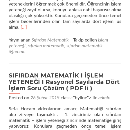
yeteneklerini öğrenmek çok önemlidir. Öğrencinin işlem
yeteneği zayıf olursa, konuyu anlasa dahi başarısız olma
olasılığı çok yüksektir. Konulara geçemeden önce temel
işlem becerilerinden olan tam sayılarda dört işlem, üs
Daha
alma,
[…]
fazla
okuyunSIFIRDAN
Yayınlanan
Sıfırdan Matematik
Takip edilen
işlem
MATEMATİK
yeteneği
,
sıfırdan matematik
,
sıfırdan matematik
I
öğrenme
İŞLEM
YETENEĞİ
l
Üs
SIFIRDAN MATEMATİK I İŞLEM
Alma
YETENEĞİ I Rasyonel Sayılarda Dört
İşlemi
İşlem Soru Çözüm ( PDF li )
Soru
Çözüm
Posted on
26 Şubat 2019
class="byline"> ile
admin
(PDF
li)
Sefa Hocam videolarının amacı; Matematiği sıfırdan
alıp zirveye taşımaktır. 1. zincirimiz olan sıfırdan
matematik – işlem yeteneği zincirinde matematiğe giriş
yapıyoruz. Konulara geçmeden önce temel işlem