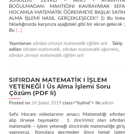
SUNULDU *ZEVKLİ – AKICI – AYRINTIYA
BOĞULMADAN- MANTIĞINI KAVRAYARAK SEFA
HOCAMLA MATEMATİK ÖĞRENMEYE BAŞLA! SATIN
ALMA İŞLEMİ NASIL GERÇEKLEŞECEK? 1) Bu linke
tıkladığınızda karşınıza aşağıdaki gibi bir ekran gelecek ;
Daha
Bu
[…]
fazla
okuyunSIFIRDAN
Yayınlanan
sıfırdan zirveye matematik eğitim seti
Takip
ZİRVEYE
edilen
sıfırdan matematik
,
sıfırdan matematik öğrenme
,
MATEMATİK
sıfırdan zirveye matematik eğitim seti
SETİ
1.
PAKET
SIFIRDAN MATEMATİK I İŞLEM
YETENEĞİ l Üs Alma İşlemi Soru
Çözüm (PDF li)
Posted on
26 Şubat 2019
class="byline"> ile
admin
Sefa Hocam videolarının amacı; Matematiği sıfırdan
alıp zirveye taşımaktır. 1. zincirimiz olan sıfırdan
matematik – işlem yeteneği zincirinde matematiğe giriş
yapıyoruz. Konulara geçmeden önce temel işlem