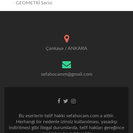
GEOMETRİ Serisi
Çankaya / ANKARA
sefahocamm@gmail.com
Facebook
Twitter
Instagram
bağlantısı
bağlantısı
bağlantısı
Bu eserlerin telif hakkı sefahocam.com a aittir.
Herhangi bir nedenle izinsiz kullanılması, yasadışı
indirilmesi gibi illegal durumlarda, telif hakları gereğince