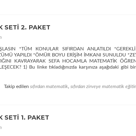
ZİRVEYE
MATEMATİK
SETİ
3.
PAKET
 SETİ 2. PAKET
n
ŞLASIN *TÜM KONULAR SIFIRDAN ANLATILDI *GEREKL
ÖZÜMÜ YAPILDI *ÖMÜR BOYU ERİŞİM İMKANI SUNULDU *ZE
TIĞINI KAVRAYARAK SEFA HOCAMLA MATEMATİK ÖĞRE
EK? 1) Bu linke tıkladığınızda karşınıza aşağıdaki gibi bir
IFIRDAN
Takip edilen
sıfırdan matematik
,
sıfırdan zirveye matematik eğit
TİK
 SETİ 1. PAKET
n