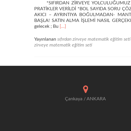
*SIFIRDAN ZİRVEYE YOLCULUĞUMUZ BA
PRATİKLER VERİLDİ *BOL SAYIDA SORU Ç
AKICI – AYRINTIYA BOĞULMADAN- MAN
BAŞLA! SATIN ALMA İŞLEMİ NASIL GERÇEKLEŞEC
Daha
gelecek ; Bu
[…]
fazla
okuyunSIFIRDAN
Yayınlanan
sıfırdan zirveye matematik eğitim seti
ZİRVEYE
zirveye matematik eğitim seti
MATEMATİK
SETİ
1.
PAKET
Çankaya / ANKARA