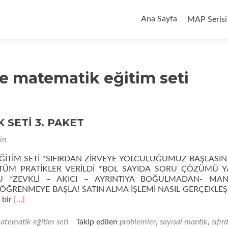
İçeriğe
geç
Ana Sayfa
MAP Serisi
ye matematik eğitim seti
 SETİ 3. PAKET
in
ĞİTİM SETİ *SIFIRDAN ZİRVEYE YOLCULUĞUMUZ BAŞLASI
 TÜM PRATİKLER VERİLDİ *BOL SAYIDA SORU ÇÖZÜMÜ YA
 *ZEVKLİ – AKICI – AYRINTIYA BOĞULMADAN- MANT
ĞRENMEYE BAŞLA! SATIN ALMA İŞLEMİ NASIL GERÇEKLEŞ
Daha
i bir
[…]
fazla
okuyunSIFIRDAN
matematik eğitim seti
Takip edilen
problemler
,
sayısal mantık
,
sıfır