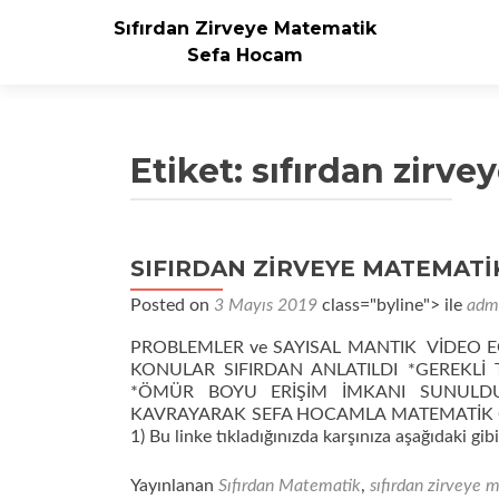
Sıfırdan Zirveye Matematik
Sefa Hocam
Etiket:
sıfırdan zirve
SIFIRDAN ZİRVEYE MATEMATİK
Posted on
3 Mayıs 2019
class="byline"> ile
adm
PROBLEMLER ve SAYISAL MANTIK VİDEO E
KONULAR SIFIRDAN ANLATILDI *GEREKLİ
*ÖMÜR BOYU ERİŞİM İMKANI SUNULDU
KAVRAYARAK SEFA HOCAMLA MATEMATİK Ö
1) Bu linke tıkladığınızda karşınıza aşağıdaki gib
Yayınlanan
Sıfırdan Matematik
,
sıfırdan zirveye 