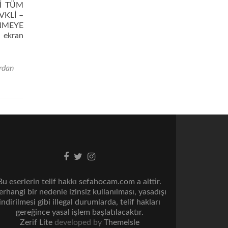
İ TÜM
VKLİ –
NMEYE
 ekran
ırdan
Facebook
Twitter
Instagram
bağlantısı
bağlantısı
bağlantısı
Bu eserlerin telif hakkı sefahocam.com a aittir.
rhangi bir nedenle izinsiz kullanılması, yasadışı
indirilmesi gibi illegal durumlarda, telif hakları
gereğince yasal işlem başlatılacaktır.
Zerif Lite
developed by
ThemeIsle