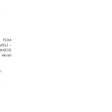
İ TÜM
VKLİ –
NMEYE
 ekran
im