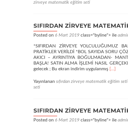
zirveye matematik eğitim seti
SIFIRDAN ZİRVEYE MATEMATİK
Posted on
6 Mart 2019
class="byline"> ile
admi
*SIFIRDAN ZİRVEYE YOLCULUĞUMUZ BA
PRATİKLER VERİLDİ *BOL SAYIDA SORU Ç
AKICI – AYRINTIYA BOĞULMADAN- MAN
BAŞLA! SATIN ALMA İŞLEMİ NASIL GERÇEKLEŞEC
Daha
gelecek ; Bu ekran indirim uygulanmış
[…]
fazla
okuyunS
Yayınlanan
sıfırdan zirveye matematik eğitim seti
ZİRVEYE
seti
MATEMA
SETİ
2.
PAKET
SIFIRDAN ZİRVEYE MATEMATİK
Posted on
6 Mart 2019
class="byline"> ile
admi