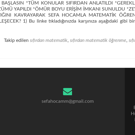
ŞLASIN *TÜM KONULAR SIFIRDAN ANLATILDI *GEREKL
ÖZÜMÜ YAPILDI *ÖMÜR BOYU ERİŞİM İMKANI SUNULDU *ZE
TIĞINI KAVRAYARAK SEFA HOCAMLA MATEMATİK ÖĞRE
EK? 1) Bu linke tıkladığınızda karşınıza aşağıdaki gibi bir
Takip edilen
sıfırdan matematik
,
sıfırdan matematik öğrenme
,
sıf
sefahocamm@gmail.com
He