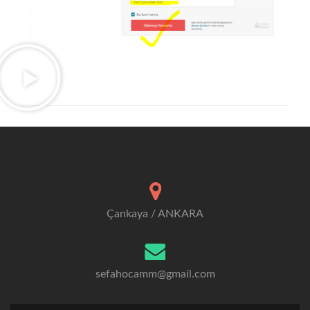
Çankaya / ANKARA
sefahocamm@gmail.com