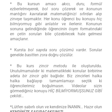
* Bu kursun amacı
akıcı, duru, formül
ezberletmeyerek, bol soru çözerek ve konunun
mantığını kavratarak matematiğinizi sıfırdan alıp
zirveye
taşımaktır. Her konu öğrenci bu konuyu
hiç
bilmiyormuş gibi
anlatılır ve ilerlenir. Konunun
sonuna gelindiğinde öğrencinin
ösym formatındaki
en çetin soruları
bile çözebilecek hale gelmesi
amaçlanır.
* Kursta
bol sayıda soru çözümü
vardır. Sorular
genelde
basitten zora
doğru çözülür.
* Bu kurs
zincir metodu
ile oluşturuldu.
Unutulmamalıdır ki matematikteki konular birbirine
adeta
bir zincir gibi
bağlıdır. Biz zincirleri halka
halka bağlayıp tamamlamayı seçtik ki
öğrencilerimiz boğulmasın. Videolar sizin
görmediğiniz konuyu
HİÇ BİLMİYORMUŞSUNUZ GİBİ
çekildi…
*Lütfen sabırlı olun ve kendinize İNANIN… Hazır olun
KENDİNİZE ŞAŞIRACAKSINIZ!…