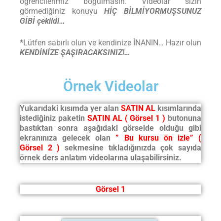
öğrencilerimiz boğulmasın. Videolar sizin
görmediğiniz konuyu
HİÇ BİLMİYORMUŞSUNUZ
GİBİ çekildi…
*
Lütfen sabırlı olun ve kendinize İNANIN… Hazır olun
KENDİNİZE ŞAŞIRACAKSINIZ!…
Örnek Videolar
Yukarıdaki kısımda yer alan
SATIN AL
kısımlarında
istediğiniz paketin
SATIN AL ( Görsel 1 )
butonuna
bastıktan sonra aşağıdaki görselde olduğu gibi
ekranınıza gelecek olan
” Bu kursu ön izle”
(
Görsel 2 )
sekmesine tıkladığınızda çok sayıda
örnek ders anlatım videolarına ulaşabilirsiniz.
Görsel 1