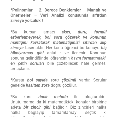
*Polinomlar – 2. Derece Denklemler – Mantık ve
Önermeler – Veri Analizi
konusunda sıfırdan
zirveye yolculuk !
*
Bu kursun amacı
akıcı, duru, formül
ezberletmeyerek, bol soru çözerek ve konunun
mantığını kavratarak
matematiğinizi sıfırdan alıp
zirveye
taşımaktır. Her konu öğrenci bu konuyu
hiç
bilmiyormuş gibi
anlatılır ve ilerlenir. Konunun
sonuna gelindiğinde öğrencinin
ösym formatındaki
en çetin soruları
bile çözebilecek hale gelmesi
amaçlanır.
*
Kursta
bol sayıda soru çözümü
vardır. Sorular
genelde
basitten zora
doğru çözülür.
*
Bu kurs
zincir metodu
ile oluşturuldu.
Unutulmamalıdır ki matematikteki konular birbirine
adeta
bir zincir gibi
bağlıdır. Biz zincirleri halka
halka bağlayıp tamamlamayı seçtik ki